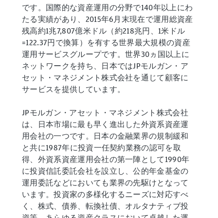
です。国際的な資産運用の分野で140年以上にわ
たる実績があり、2015年6月末現在で運用総資産
残高約1兆7,807億米ドル（約218兆円、1米ドル
=122.37円で換算）を有する世界最大規模の資産
運用サービスグループです。世界30ヵ国以上に
ネットワークを持ち、日本ではJPモルガン・ア
セット・マネジメント株式会社を通じて顧客に
サービスを提供しています。
JPモルガン・アセット・マネジメント株式会社
は、日本市場に最も早く進出した外資系資産運
用会社の一つです。日本の金融業界の規制緩和
と共に1987年に投資一任契約業務の認可を取
得、外資系資産運用会社の第一陣として1990年
に投資信託委託会社を設立し、公的年金基金の
運用委託などにおいても業界の先駆けとなって
います。投資家の多様化するニーズに対応すべ
く、株式、債券、転換社債、オルタナティブ投
資等、あらゆる資産クラスにおいて卓越した運