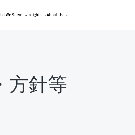
ho We Serve
Insights
About Us
・方針等