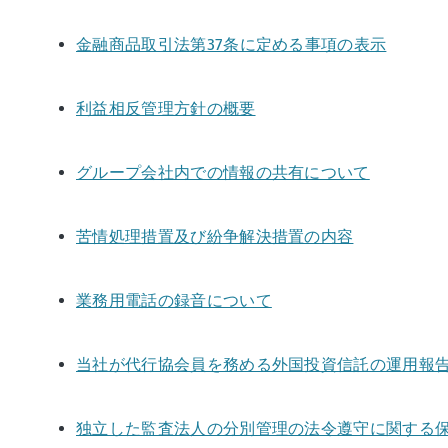
金融商品取引法第37条に定める事項の表示
利益相反管理方針の概要
グループ会社内での情報の共有について
苦情処理措置及び紛争解決措置の内容
業務用電話の録音について
当社が代行協会員を務める外国投資信託の運用報
独立した監査法人の分別管理の法令遵守に関する