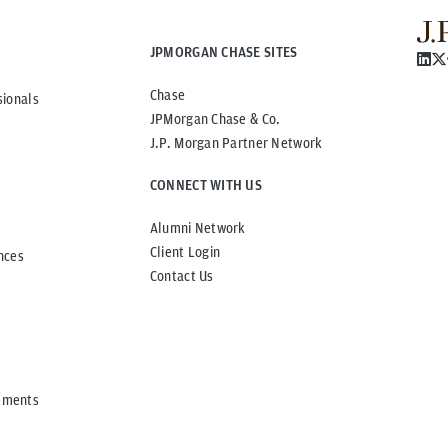
JPMORGAN CHASE SITES
Chase
sionals
JPMorgan Chase & Co.
J.P. Morgan Partner Network
CONNECT WITH US
Alumni Network
Client Login
nces
Contact Us
ements