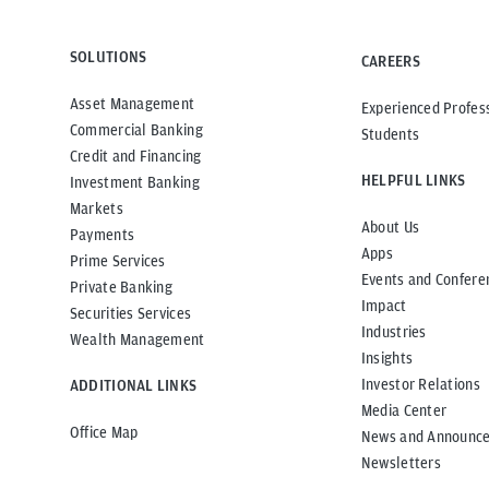
SOLUTIONS
CAREERS
Asset Management
Experienced Profes
Commercial Banking
Students
Credit and Financing
HELPFUL LINKS
Investment Banking
Markets
About Us
Payments
Apps
Prime Services
Events and Confere
Private Banking
Impact
Securities Services
Industries
Wealth Management
Insights
Investor Relations
ADDITIONAL LINKS
Media Center
Office Map
News and Announc
Newsletters