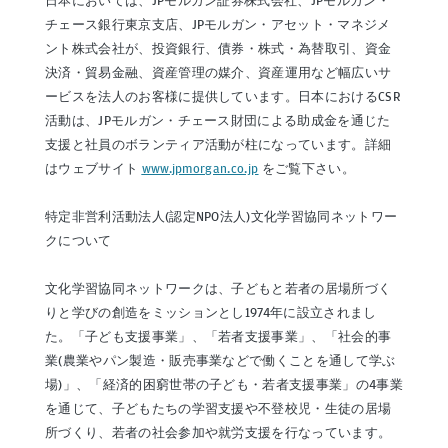
日本においては、JPモルガン証券株式会社、JPモルガン・
チェース銀行東京支店、JPモルガン・アセット・マネジメ
ント株式会社が、投資銀行、債券・株式・為替取引、資金
決済・貿易金融、資産管理の媒介、資産運用など幅広いサ
ービスを法人のお客様に提供しています。日本におけるCSR
活動は、JPモルガン・チェース財団による助成金を通じた
支援と社員のボランティア活動が柱になっています。詳細
はウェブサイト
www.jpmorgan.co.jp
をご覧下さい。
特定非営利活動法人(認定NPO法人)文化学習協同ネットワー
クについて
文化学習協同ネットワークは、子どもと若者の居場所づく
りと学びの創造をミッションとし1974年に設立されまし
た。「子ども支援事業」、「若者支援事業」、「社会的事
業(農業やパン製造・販売事業などで働くことを通して学ぶ
場)」、「経済的困窮世帯の子ども・若者支援事業」の4事業
を通じて、子どもたちの学習支援や不登校児・生徒の居場
所づくり、若者の社会参加や就労支援を行なっています。