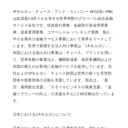
JPモルガン・チェース・アンド・カンパニー (NY証取: JPM)
は総資産2.4兆ドルを有する世界有数のグローバル総合金融
サービス会社です。投資銀行業務、金融取引資金管理業
務、資産運用業務、コマーシャル･バンキング業務、個人・
中小企業向け金融サービス業務において業界をリードして
います。世界で展開する法人向け事業は「J.P.モルガン」、
米国における個人向け事業は「チェース」ブランドを用い
て、世界有数の事業法人、機関投資家、政府系機関および
米国の個人のお客様に金融サービスを提供しています。当
社およびJPモルガン・チェース財団は世界の様々な非営利
団体や慈善団体の活動を支援しています。現在は、「就
労・雇用創出支援」「スモールビジネスの発展支援」「金
融リテラシーの向上」の支援を中心にCSR活動を行っていま
す。
日本におけるJ.P.モルガンについて