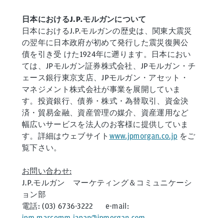
日本におけるJ.P.モルガンについて
日本におけるJ.P.モルガンの歴史は、関東大震災
の翌年に日本政府が初めて発行した震災復興公
債を引き受 けた1924年に遡ります。日本におい
ては、JPモルガン証券株式会社、JPモルガン・チ
ェース銀行東京支店、JPモルガン・アセット・
マネジメント株式会社が事業を展開していま
す。投資銀行、債券・株式・為替取引、資金決
済・貿易金融、資産管理の媒介、資産運用など
幅広いサービスを法人のお客様に提供していま
す。詳細はウェブサイト
www.jpmorgan.co.jp
をご
覧下さい。
お問い合わせ:
J.P.モルガン マーケティング＆コミュニケーシ
ョン部
電話: (03) 6736-3222 e-mail:
jpm.marcomm.japan@jpmorgan.com