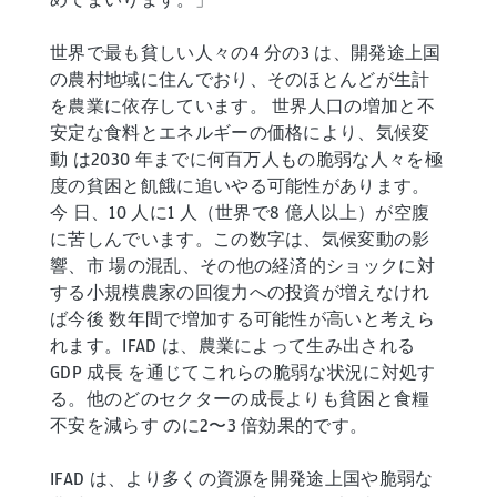
世界で最も貧しい人々の4 分の3 は、開発途上国
の農村地域に住んでおり、そのほとんどが生計
を農業に依存しています。 世界人口の増加と不
安定な食料とエネルギーの価格により、気候変
動 は2030 年までに何百万人もの脆弱な人々を極
度の貧困と飢餓に追いやる可能性があります。
今 日、10 人に1 人（世界で8 億人以上）が空腹
に苦しんでいます。この数字は、気候変動の影
響、市 場の混乱、その他の経済的ショックに対
する小規模農家の回復力への投資が増えなけれ
ば今後 数年間で増加する可能性が高いと考えら
れます。IFAD は、農業によって生み出される
GDP 成長 を通じてこれらの脆弱な状況に対処す
る。他のどのセクターの成長よりも貧困と食糧
不安を減らす のに2〜3 倍効果的です。
IFAD は、より多くの資源を開発途上国や脆弱な