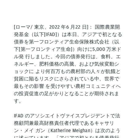
[ローマ/ 東京、2022 年6 月22 日]： 国際農業開
発基金（以下[IFAD]）は本日、アジアで初となる
債券を第一フロンティア生命保険株式会社（以
下[第一フロンティア生命]）向けに5,000 万米ド
ル発 行しました。今回の債券発行は、食料、エ
ネルギー、肥料価格の高騰、および気候変動シ
ョックに より何百万もの農村部の人々が飢餓と
貧困に陥るリスクにさらされている中、世界で
最もその影響 を受けやすい農村コミュニティへ
の投資促進の足がかりとなることが期待されま
す。
IFAD のアソシエイトヴァイスプレジデントで法
務顧問兼最高財務責任者代理であるキャサリ
ン・メイ ガン（Katherine Meighan）は次のよう
に述べています。「アジアで初となる債券発行