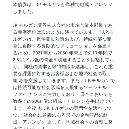
本債券は、JP モルガンが単独で組成・アレンジ
しました。
JP モルガン証券株式会社の市場営業本部長であ
る寺沢亮也は次のように述べています。「J.P.モ
ルガンは、気候変動対策および、持続可能な開
発に貢献する長期的なソリューションを促進す
るた め、2021 年から2030 年末までの10 年間で
2.5 兆ドル強の資金を調達することを目指してお
り、 同社の資本と専門知識を結集し、これら重
要な課題に対するお客様および地域社会の取り
組 みを支援していきます。また、J.P.モルガンで
は持続可能な社会形成を支援するソーシャル・
ファイ ナンスに注力しており、日本においても
数多くのSDGs 債の組成・アレンジを手掛けてい
ます。今後 も J.P.モルガンの専門性を活かしつ
つ、 社会的に意義のある形での金融商品の組
成・アレンジを 通じて、地域社会への貢献に努
めてまいります。」