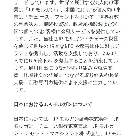
リード しています。世界で展開する法人向け事
業は「J.P.モルガン」、米国にお ける個人向け事
業は「チェ ース」ブランドを用いて、世界有数
の事業法人、機関投資家、政府系機関および米
国の個人の お 客様に金融サービスを提供してい
ます。また、当社はJP モルガン・チェース財団
を通じて世界の 様々なNPO や慈善団体に対しグ
ラントを拠出し、活動を支援しており、2023 年
までに17.5 億ドル を拠出することを約束してい
ます。雇用創出につながる取り組みや就労支
援、地域社会の発展に つながる取り組みや起業
支援、金融専門力提供による支援に注力してい
ます。
日本における J.P.モルガンについて
日本においては、JP モルガン証券株式会社、JP
モルガン・チェース銀行東京支店、JP モルガ
ン・ アセット・マネジメント株 式会社、JP モル