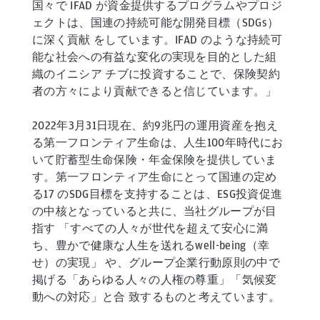
国々で IFAD が資金提供するプログラムやプロジ
ェクトは、国連の持続可能な開発目標（SDGs）
に深く貢献 をしています。IFAD のような持続可
能な社会への有益な変化の実現を目的とした組
織のイニシア チブに投資することで、保険契約
者の方々により貢献できると信じています。」
2022年3月31日現在、約9兆円の運用資産を抱え
る第一フロンティア生命は、人生100年時代にお
いて貯蓄型生命保険・年金保険を提供していま
す。第一フロンティア生命にとって国連の定め
る17 のSDG目標を支持することは、ESG投資促進
の中核となっていると共に、当社グループが目
指す 「すべての人々が世代を超えて安心に満
ち、豊かで健康な人生を送れるwell-being（幸
せ）の実現」 や、グループ企業行動原則の中で
掲げる「あらゆる人々の人権の尊重」「気候変
動への対応」と合 致するものと考えています。