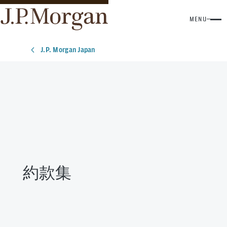
MENU
J.P. Morgan Japan
約款集